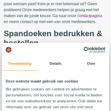
jouw wensen past! Kom je er niet helemaal uit? Geen
probleem! Onze medewerkers helpen je graag met het
maken van de juiste keuze. Ga naar onze
contactpagina
en neem contact op met een van onze medewerkers.
Spandoeken bedrukken &
bestellen
Onze spandoeken zijn verkrijgbaar in verschillende
materialen. Het meest gekozen materiaal is 510 grams
Toestemming
Details
Over
PVC, een stevig doek dat geschikt is voor in- en outdoor
toepassingen. Ook bieden wij 330 grams mesh doeken
aan. Dit zijn PVC doeken voorzien van kleine gaatjes.
Deze website maakt gebruik van cookies
Hierdoor zijn deze doeken winddoorlatend. Nadat het
materiaal is gekozen, is het belangrijk om ook de juiste
We gebruiken cookies om content en advertenties te
afwerkingen aan te geven. Hierbij moet je bijvoorbeeld
personaliseren, om functies voor social media te bieden
denken aan het gebruik van ringen of tunnels op het
en om ons websiteverkeer te analyseren. Ook delen we
reclamedoek. Het formaat van het spandoek wat je wilt
informatie over uw gebruik van onze site met onze