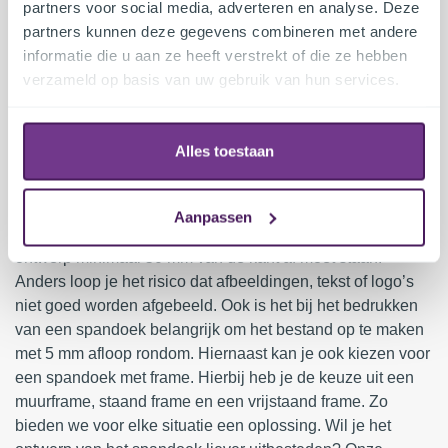
laten bedrukken is vrij te bepalen. Deze moet alleen tussen
partners voor social media, adverteren en analyse. Deze
de 10 en de 10000 cm vallen. Dit geldt voor de lengte en
partners kunnen deze gegevens combineren met andere
de breedte van het doek. Ben je op zoek naar een
informatie die u aan ze heeft verstrekt of die ze hebben
recyclebaar spandoek. Kies voor onze PC vrije ECO Pro
verzameld op basis van uw gebruik van hun services.
doeken. Zo dragen wij onze steun bij aan het milieu!
Spandoeken ontwerpen
Alles toestaan
Om te kunnen zorgen dat wij jouw spandoek helemaal
naar wens kunnen bedrukken, dient deze op de juiste
Aanpassen
manier te worden opgemaakt. Het belangrijkste is dat het
ontwerp minimaal 50 mm van de kant af moet staan.
Anders loop je het risico dat afbeeldingen, tekst of logo’s
niet goed worden afgebeeld. Ook is het bij het bedrukken
van een spandoek belangrijk om het bestand op te maken
met 5 mm afloop rondom. Hiernaast kan je ook kiezen voor
een spandoek met frame. Hierbij heb je de keuze uit een
muurframe, staand frame en een vrijstaand frame. Zo
bieden we voor elke situatie een oplossing. Wil je het