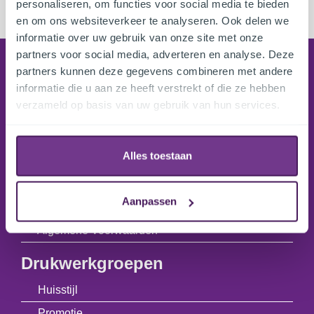
personaliseren, om functies voor social media te bieden
en om ons websiteverkeer te analyseren. Ook delen we
informatie over uw gebruik van onze site met onze
partners voor social media, adverteren en analyse. Deze
Bestellen
partners kunnen deze gegevens combineren met andere
informatie die u aan ze heeft verstrekt of die ze hebben
Leveringsinformatie
verzameld op basis van uw gebruik van hun services.
Online bestellen
Uitleg ordestatus
Alles toestaan
Betaalmethoden
ExtraService
Aanpassen
Reclamatie & Retourneren
Algemene Voorwaarden
Drukwerkgroepen
Huisstijl
Promotie