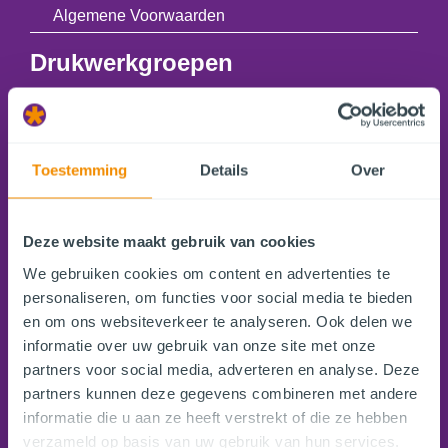
Algemene Voorwaarden
Drukwerkgroepen
Huisstijl
Promotie
Presentatie
Toestemming
Details
Over
Buitenreclame
Stickers
Deze website maakt gebruik van cookies
Horeca
We gebruiken cookies om content en advertenties te
personaliseren, om functies voor social media te bieden
Fotoproducten
en om ons websiteverkeer te analyseren. Ook delen we
Verpakkingen
informatie over uw gebruik van onze site met onze
Kleding
partners voor social media, adverteren en analyse. Deze
partners kunnen deze gegevens combineren met andere
Give aways
informatie die u aan ze heeft verstrekt of die ze hebben
DrukwerkConcurrent
verzameld op basis van uw gebruik van hun services.