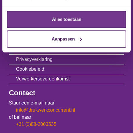
All Inclusive Service
Alles toestaan
Ontwerp- en opmaakservice
Alles over drukwerk
Aanpassen
Vacatures
Blog
Privacyverklaring
Cookiebeleid
Verwerkersovereenkomst
Contact
Stuur een e-mail naar
info@drukwerkconcurrent.nl
of bel naar
+31 (0)88-2003535