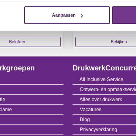
Aanpassen
Bekijken
Bekijken
rkgroepen
DrukwerkConcurr
All Inclusive Service
Ontwerp- en opmaakservi
tie
Alles over drukwerk
clame
Vacatures
Blog
Privacyverklaring