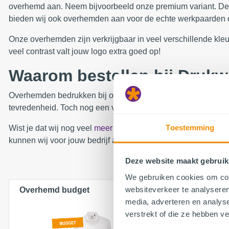
overhemd aan. Neem bijvoorbeeld onze premium variant. Deze 
bieden wij ook overhemden aan voor de echte werkpaarden o
Onze overhemden zijn verkrijgbaar in veel verschillende kleur
veel contrast valt jouw logo extra goed op!
Waarom bestellen bij Druk
Overhemden bedrukken bij ons betekent 100% bestel- en betaa
tevredenheid. Toch nog een vraag? Een van onze medewerker
Toestemming
Wist je dat wij nog veel
meer kledingstukken
bedrukken? Voor 
kunnen wij voor jouw bedrijf alle kleding mét opdruk verzorg
Deze website maakt gebruik
We gebruiken cookies om cont
websiteverkeer te analyseren
Overhemd budget
Overhemd
media, adverteren en analys
verstrekt of die ze hebben v