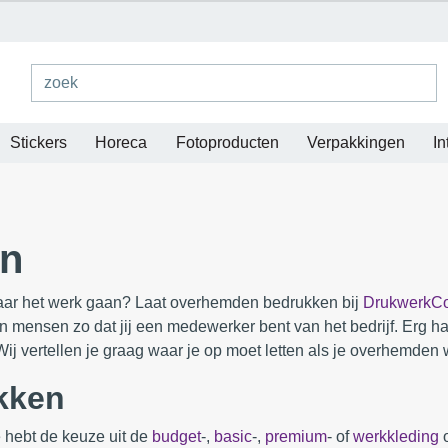
Stickers
Horeca
Fotoproducten
Verpakkingen
In
en
 naar het werk gaan? Laat overhemden bedrukken bij
DrukwerkCo
en mensen zo dat jij een medewerker bent van het bedrijf. Erg h
ij vertellen je graag waar je op moet letten als je overhemden 
kken
 hebt de keuze uit de
budget
-,
basic
-,
premium
- of
werkkleding
o