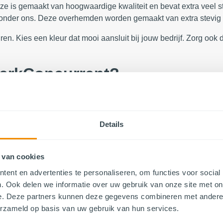
is gemaakt van hoogwaardige kwaliteit en bevat extra veel stre
nder ons. Deze overhemden worden gemaakt van extra stevig ma
en. Kies een kleur dat mooi aansluit bij jouw bedrijf. Zorg ook 
werkConcurrent?
lgemak, ontwerp- en DTP service, altijd gratis levering en nat
s staat jou graag te woord.
Details
bijvoorbeeld hoodies, softshell jassen, poloshirts, sweaters en 
en. Super handig toch?
 van cookies
ent en advertenties te personaliseren, om functies voor social
. Ook delen we informatie over uw gebruik van onze site met on
 basic
Overhemd premium
e. Deze partners kunnen deze gegevens combineren met andere i
erzameld op basis van uw gebruik van hun services.