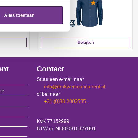
Alles toestaan
Bekijken
ent
Contact
Stuur een e-mail naar
info@drukwerkconcurrent.nl
ce
of bel naar
+31 (0)88-2003535
KvK 77152999
BTW nr. NL860916327B01